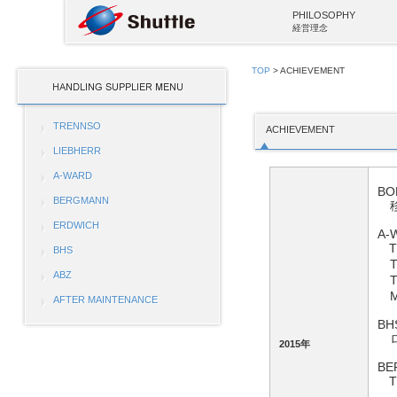
PHILOSOPHY
経営理念
TOP
> ACHIEVEMENT
TRENNSO
ACHIEVEMENT
LIEBHERR
A-WARD
BO
BERGMANN
移
ERDWICH
A-
TI
BHS
TI
ABZ
TI
Mi
AFTER MAINTENANCE
BH
ロ
2015年
BE
TI